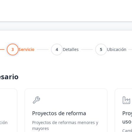
3
Servicio
4
Detalles
5
Ubicación
esario
Proyectos de reforma
Pro
uso
ción
Proyectos de reformas menores y
mayores
Camb