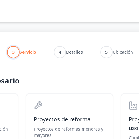
3
Servicio
4
Detalles
5
Ubicación
esario
Proyectos de reforma
Pro
uso
ción
Proyectos de reformas menores y
mayores
Camb