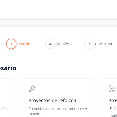
3
Servicio
4
Detalles
5
Ubicación
esario
Proyectos de reforma
Pro
uso
ción
Proyectos de reformas menores y
mayores
Camb