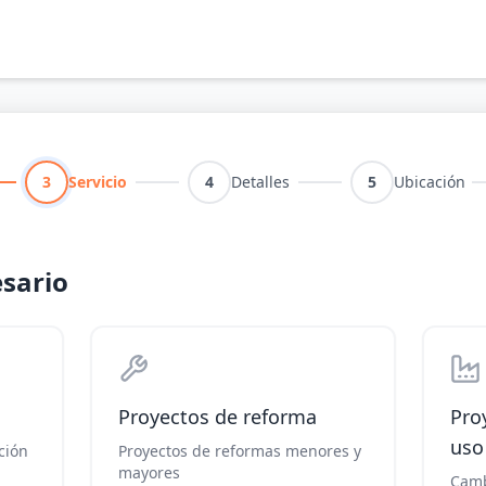
3
Servicio
4
Detalles
5
Ubicación
esario
Proyectos de reforma
Pro
uso
ción
Proyectos de reformas menores y
mayores
Camb