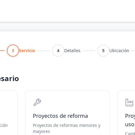
3
Servicio
4
Detalles
5
Ubicación
esario
Proyectos de reforma
Pro
uso
ción
Proyectos de reformas menores y
mayores
Camb