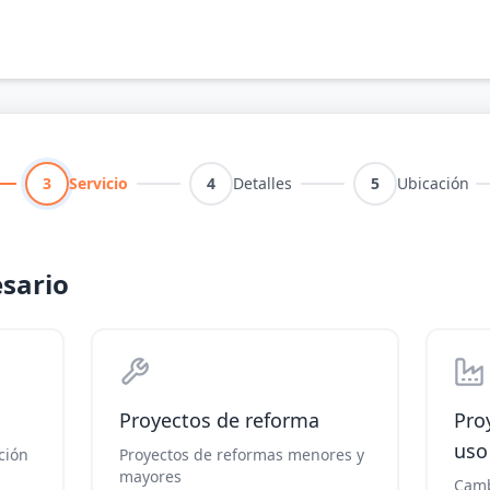
3
Servicio
4
Detalles
5
Ubicación
esario
Proyectos de reforma
Pro
uso
ción
Proyectos de reformas menores y
mayores
Camb